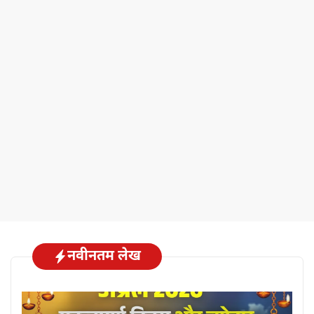
नवीनतम लेख