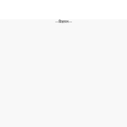
---विज्ञापन---