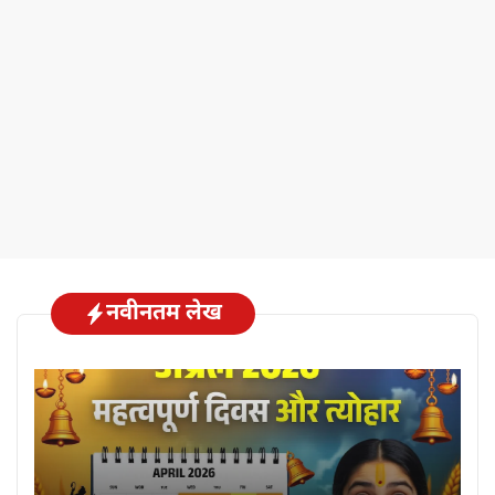
नवीनतम लेख