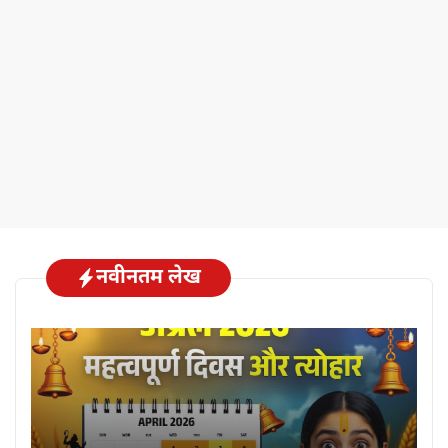
नवीनतम लेख