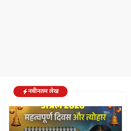
नवीनतम लेख