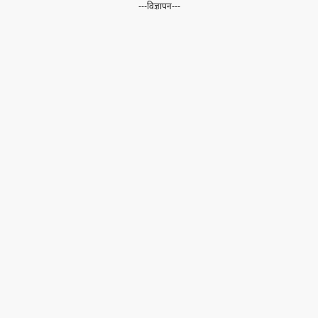
---विज्ञापन---