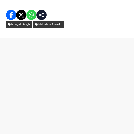
bhagat Singh
Mahatma Gandhi