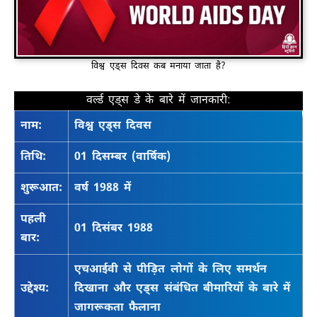
विश्व एड्स दिवस कब मनाया जाता है?
वर्ल्ड एड्स डे के बारे में जानकारी:
नाम:
विश्व एड्स दिवस
तिथि:
01 दिसम्बर (वार्षिक)
शुरूआत:
वर्ष 1988 में
पहली
01 दिसंबर 1988
बार:
एचआईवी से पीड़ित लोगों के लिए समर्थन
उद्देश्य:
दिखाना और एड्स संबंधित बीमारियों के बारे में
जागरूकता फैलाना