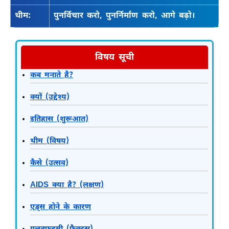
थीम:
पुनर्विचार करो, पुनर्निर्माण करो, आगे बढ़ो।
विषय सूची
कब मनाते है?
क्यों (उद्देश्य)
इतिहास (शुरूआत)
थीम (विषय)
कैसे (उत्सव)
AIDS क्या है? (लक्षण)
एड्स होने के कारण