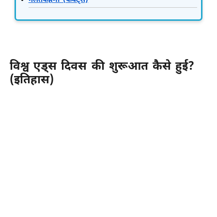
गलतफहमी (फैक्ट्स)
विश्व एड्स दिवस की शुरूआत कैसे हुई?
(इतिहास)