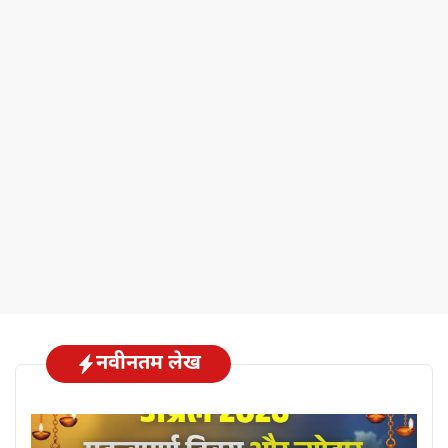
नवीनतम लेख